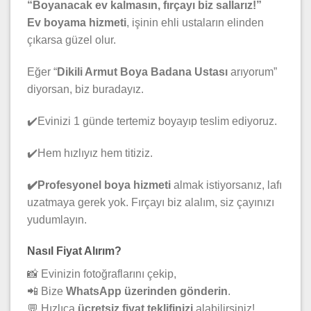
“Boyanacak ev kalmasın, fırçayı biz sallarız!”
Ev boyama hizmeti
, işinin ehli ustaların elinden
çıkarsa güzel olur.
Eğer “
Dikili Armut Boya Badana Ustası
arıyorum”
diyorsan, biz buradayız.
✔️Evinizi 1 günde tertemiz boyayıp teslim ediyoruz.
✔️Hem hızlıyız hem titiziz.
✔️Profesyonel boya hizmeti
almak istiyorsanız, lafı
uzatmaya gerek yok. Fırçayı biz alalım, siz çayınızı
yudumlayın.
Nasıl Fiyat Alırım?
📸 Evinizin fotoğraflarını çekip,
📲 Bize
WhatsApp üzerinden gönderin
.
💬 Hızlıca
ücretsiz fiyat teklifinizi
alabilirsiniz!