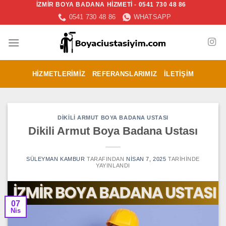
İZMİR BOYA BADANA HİZMETİ - 0541 730 48 86
İçeriğe
0541 730 48 86
WHATSAPP
atla
HIZMETLERIMIZ
REFERANSLARIMIZ
İLETIŞIM
DIKILI ARMUT BOYA BADANA USTASI
Dikili Armut Boya Badana Ustası
SÜLEYMAN KAMBUR
TARAFINDAN
NISAN 7, 2025
TARIHINDE
YAYINLANDI
07
Nis