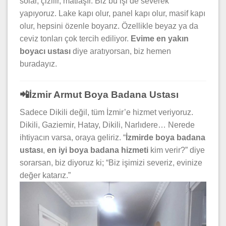
solar, çizilir, matlaşır. Biz bu işi de severek
yapıyoruz. Lake kapı olur, panel kapı olur, masif kapı
olur, hepsini özenle boyarız. Özellikle beyaz ya da
ceviz tonları çok tercih ediliyor.
Evime en yakın
boyacı ustası
diye aratıyorsan, biz hemen
buradayız.
📲İzmir Armut Boya Badana Ustası
Sadece Dikili değil, tüm İzmir’e hizmet veriyoruz.
Dikili, Gaziemir, Hatay, Dikili, Narlıdere… Nerede
ihtiyacın varsa, oraya geliriz. “
İzmirde boya badana
ustası
,
en iyi boya badana hizmeti
kim verir?” diye
sorarsan, biz diyoruz ki; “Biz işimizi severiz, evinize
değer katarız.”