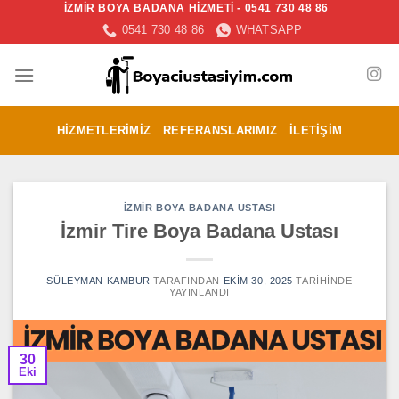
İZMİR BOYA BADANA HİZMETİ - 0541 730 48 86
İçeriğe
0541 730 48 86
WHATSAPP
atla
HIZMETLERIMIZ
REFERANSLARIMIZ
İLETIŞIM
İZMIR BOYA BADANA USTASI
İzmir Tire Boya Badana Ustası
SÜLEYMAN KAMBUR
TARAFINDAN
EKIM 30, 2025
TARIHINDE
YAYINLANDI
30
Eki