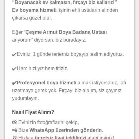
“Boyanacak ev kalmasın, fırçayı biz sallarız!”
Ev boyama hizmeti
, işinin ehli ustaların elinden
çıkarsa güzel olur.
Eğer “
Çeşme Armut Boya Badana Ustası
arıyorum” diyorsan, biz buradayız.
✔️Evinizi 1 günde tertemiz boyayıp teslim ediyoruz.
✔️Hem hızlıyız hem titiziz.
✔️Profesyonel boya hizmeti
almak istiyorsanız, lafı
uzatmaya gerek yok. Fırçayı biz alalım, siz çayınızı
yudumlayın.
Nasıl Fiyat Alırım?
📸 Evinizin fotoğraflarını çekip,
📲 Bize
WhatsApp üzerinden gönderin
.
💬 Hızlıca
ücretsiz fiyat teklifinizi
alabilirsiniz!