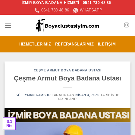
İZMİR BOYA BADANA HİZMETİ - 0541 730 48 86
İçeriğe
0541 730 48 86
WHATSAPP
atla
HIZMETLERIMIZ
REFERANSLARIMIZ
İLETIŞIM
ÇEŞME ARMUT BOYA BADANA USTASI
Çeşme Armut Boya Badana Ustası
SÜLEYMAN KAMBUR
TARAFINDAN
NISAN 4, 2025
TARIHINDE
YAYINLANDI
04
Nis