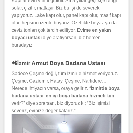
Kapılar evin vitrini gibidir. Ama yıllar geçtikçe rengi
solar, çizilir, matlaşır. Biz bu işi de severek
yapıyoruz. Lake kapı olur, panel kapı olur, masif kapı
olur, hepsini özenle boyarız. Özellikle beyaz ya da
ceviz tonları çok tercih ediliyor.
Evime en yakın
boyacı ustası
diye aratıyorsan, biz hemen
buradayız.
📲İzmir Armut Boya Badana Ustası
Sadece Çeşme değil, tüm İzmir’e hizmet veriyoruz.
Çeşme, Gaziemir, Hatay, Çeşme, Narlıdere…
Nerede ihtiyacın varsa, oraya geliriz. “
İzmirde boya
badana ustası
,
en iyi boya badana hizmeti
kim
verir?” diye sorarsan, biz diyoruz ki; “Biz işimizi
severiz, evinize değer katarız.”