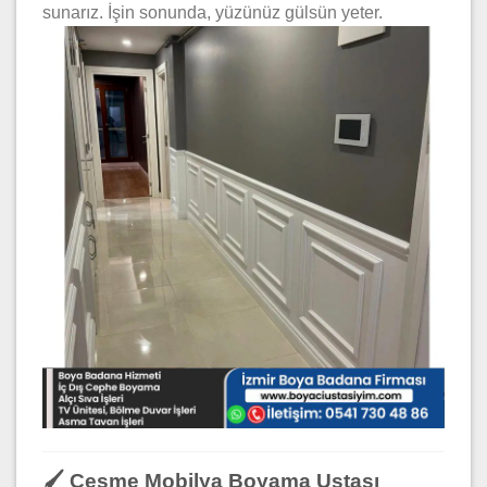
sunarız. İşin sonunda, yüzünüz gülsün yeter.
🖌️ Çeşme Mobilya Boyama Ustası