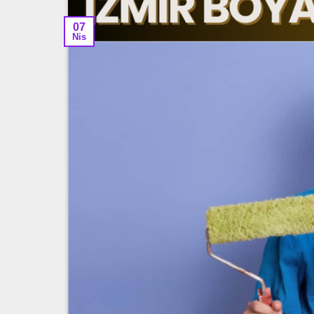
07
Nis