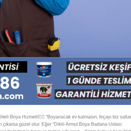
eli Boya Hizmeti!🦸‍♂️ “Boyanacak ev kalmasın, fırçayı biz sallar
en çıkarsa güzel olur. Eğer “Dikili Armut Boya Badana Ustası