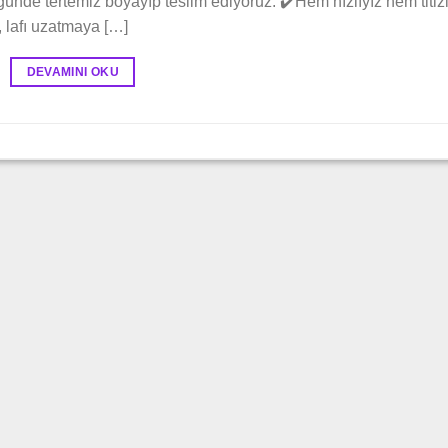
günde tertemiz boyayıp teslim ediyoruz. ✔️Hem hızlıyız hem titizi
, lafı uzatmaya […]
DEVAMINI OKU