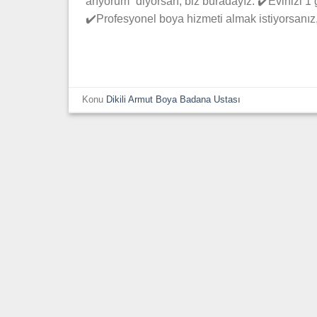
arıyorum” diyorsan, biz buradayız. ✔️Evinizi 1 
✔️Profesyonel boya hizmeti almak istiyorsanız
Konu
Dikili Armut Boya Badana Ustası