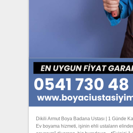
Dikili Armut Boya Badana Ustası | 1 Günde Kalit
Ev boyama hizmeti, işinin ehli ustaların elind