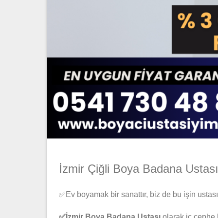
İzmir Çiğli Boya Badana Ustas
✅Ev boyamak bir sanattır, biz de bu işin ustası
✅İzmir Boya Badana Ustası
olarak iç cephe 