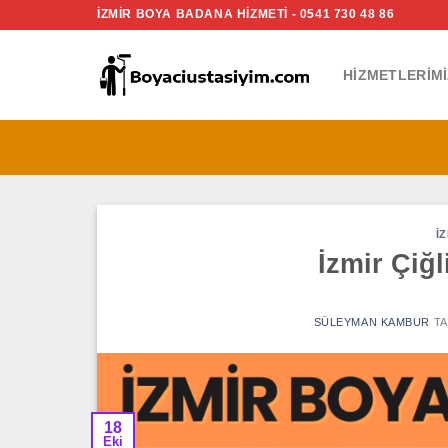
İçeriğe
İZMİR BOYA BADANA HİZMETİ - 0541 730 48 86
atla
HIZMETLERIMI
İ
İzmir Çiğ
SÜLEYMAN KAMBUR
TA
18
Eki