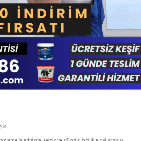
ı
yız.
boyama işlerinizde, temiz ve düzgün işçilikle çalışıyoruz.