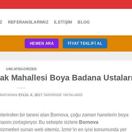
Z
REFERANSLARIMIZ
İLETIŞIM
BLOG
HEMEN ARA
FIYAT TEKLIFI AL
UNCATEGORIZED
ak Mahallesi Boya Badana Ustalar
RAFINDAN
EYLÜL 6, 2017
TARIHINDE YAYINLANDI
lçelerinden bir tanesi olan Bornova, çoğu zaman hanelerin boya
masını zorlaştırıyor. Bu sebeple sizlere
Bornova
izmetleri sunan web sitemiz, İzmir’in en iyisi konumunda yer