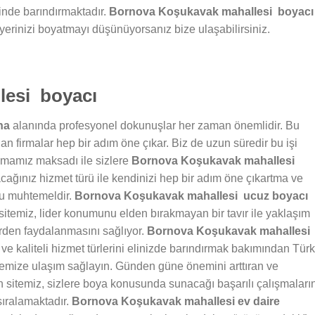
inde barındırmaktadır.
Bornova Koşukavak mahallesi boyacı
yerinizi boyatmayı düşünüyorsanız bize ulaşabilirsiniz.
lesi boyacı
na
alanında profesyonel dokunuşlar her zaman önemlidir. Bu
n firmalar hep bir adım öne çıkar. Biz de uzun süredir bu işi
lmamız maksadı ile sizlere
Bornova Koşukavak mahallesi
ağınız hizmet türü ile kendinizi hep bir adım öne çıkartma ve
mu muhtemeldir.
Bornova Koşukavak mahallesi ucuz boyacı
temiz, lider konumunu elden bırakmayan bir tavır ile yaklaşım
erden faydalanmasını sağlıyor.
Bornova Koşukavak mahallesi
ve kaliteli hizmet türlerini elinizde barındırmak bakımından Tür
itemize ulaşım sağlayın. Günden güne önemini arttıran ve
n sitemiz, sizlere boya konusunda sunacağı başarılı çalışmaları
sıralamaktadır.
Bornova Koşukavak
mahallesi ev daire