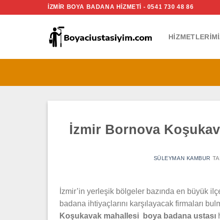
İçeriğe
İZMİR BOYA BADANA HİZMETİ - 0541 730 48 86
atla
HIZMETLERIMI
İzmir Bornova Koşukav
SÜLEYMAN KAMBUR
TA
İzmir’in yerleşik bölgeler bazında en büyük i
badana ihtiyaçlarını karşılayacak firmaları bul
Koşukavak mahallesi boya badana ustası
h