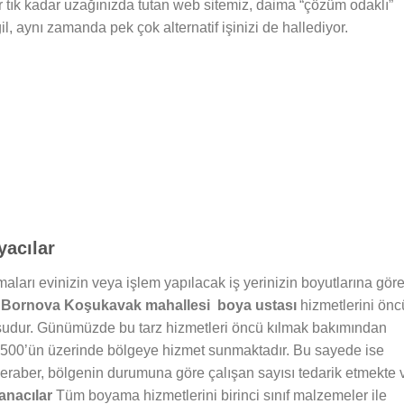
ir tık kadar uzağınızda tutan web sitemiz, daima “çözüm odaklı”
 aynı zamanda pek çok alternatif işinizi de hallediyor.
acılar
aları evinizin veya işlem yapılacak iş yerinizin boyutlarına gör
n
Bornova Koşukavak mahallesi boya ustası
hizmetlerini önc
usudur. Günümüzde bu tarz hizmetleri öncü kılmak bakımından
+500’ün üzerinde bölgeye hizmet sunmaktadır. Bu sayede ise
beraber, bölgenin durumuna göre çalışan sayısı tedarik etmekte 
nacılar
Tüm boyama hizmetlerini birinci sınıf malzemeler ile