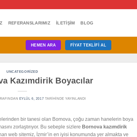
Z
REFERANSLARIMIZ
İLETIŞIM
BLOG
HEMEN ARA
FIYAT TEKLIFI AL
UNCATEGORIZED
va Kazımdirik Boyacılar
RAFINDAN
EYLÜL 6, 2017
TARIHINDE YAYINLANDI
lçelerinden bir tanesi olan Bornova, çoğu zaman hanelerin boya
masını zorlaştırıyor. Bu sebeple sizlere
Bornova kazımdirik
nan web sitemiz, İzmir’in en iyisi konumunda yer almakta ve