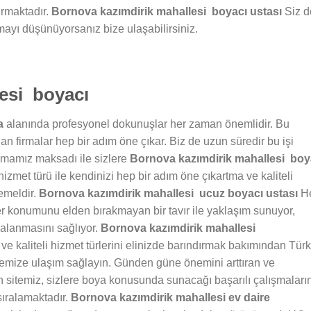
ırmaktadır.
Bornova kazımdirik mahallesi boyacı ustası
Siz d
mayı düşünüyorsanız bize ulaşabilirsiniz.
esi boyacı
a
alanında profesyonel dokunuşlar her zaman önemlidir. Bu
n firmalar hep bir adım öne çıkar. Biz de uzun süredir bu işi
lmamız maksadı ile sizlere
Bornova kazımdirik mahallesi boy
zmet türü ile kendinizi hep bir adım öne çıkartma ve kaliteli
emeldir.
Bornova kazımdirik mahallesi ucuz boyacı ustası
H
r konumunu elden bırakmayan bir tavır ile yaklaşım sunuyor,
dalanmasını sağlıyor.
Bornova kazımdirik mahallesi
ve kaliteli hizmet türlerini elinizde barındırmak bakımından Tür
itemize ulaşım sağlayın. Günden güne önemini arttıran ve
n sitemiz, sizlere boya konusunda sunacağı başarılı çalışmaları
sıralamaktadır.
Bornova kazımdirik
mahallesi ev daire