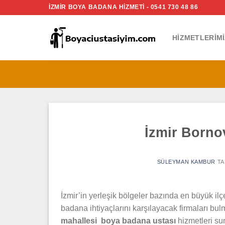
İçeriğe
İZMİR BOYA BADANA HİZMETİ - 0541 730 48 86
atla
HIZMETLERIMI
İzmir Borno
SÜLEYMAN KAMBUR
TA
İzmir’in yerleşik bölgeler bazında en büyük i
badana ihtiyaçlarını karşılayacak firmaları bul
mahallesi boya badana ustası
hizmetleri su