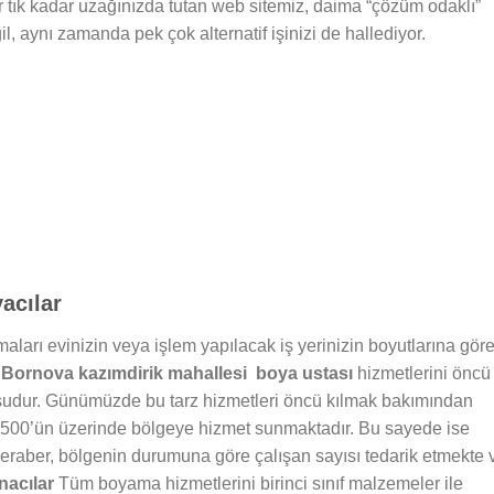
ir tık kadar uzağınızda tutan web sitemiz, daima “çözüm odaklı”
 aynı zamanda pek çok alternatif işinizi de hallediyor.
acılar
aları evinizin veya işlem yapılacak iş yerinizin boyutlarına gör
n
Bornova kazımdirik mahallesi boya ustası
hizmetlerini öncü
usudur. Günümüzde bu tarz hizmetleri öncü kılmak bakımından
+500’ün üzerinde bölgeye hizmet sunmaktadır. Bu sayede ise
beraber, bölgenin durumuna göre çalışan sayısı tedarik etmekte 
nacılar
Tüm boyama hizmetlerini birinci sınıf malzemeler ile