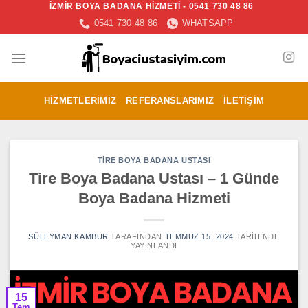
İZMİR BOYA BADANA HİZMETİ - 0541 730 48 86
İçeriğe
0541 730 48 86
WHATSAPP
atla
HIZMETLERIMIZ
REFERANSLARIMIZ
İLETIŞIM
TIRE BOYA BADANA USTASI
Tire Boya Badana Ustası – 1 Günde
Boya Badana Hizmeti
SÜLEYMAN KAMBUR
TARAFINDAN
TEMMUZ 15, 2024
TARIHINDE
YAYINLANDI
15
Tem