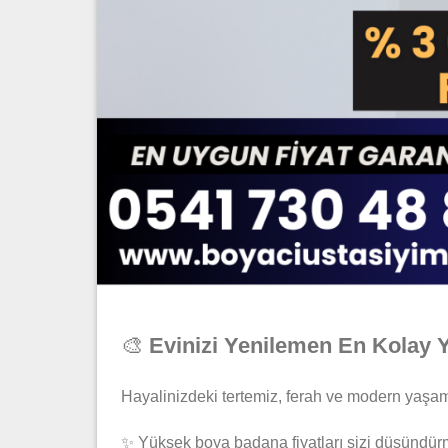
🎨
Evinizi Yenilemen En Kolay 
Hayalinizdeki tertemiz, ferah ve modern yaşam
✨ Yüksek boya badana fiyatları sizi düşündür