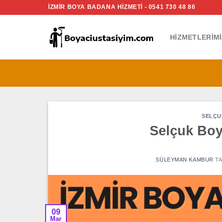
İçeriğe
İZMİR BOYA BADANA HİZMETİ - 0541 730 48 86
atla
HIZMETLERIMI
SELÇU
Selçuk Boya
SÜLEYMAN KAMBUR
TA
09
Mar