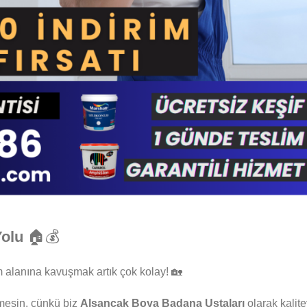
Yolu
🏠💰
 alanına kavuşmak artık çok kolay! 🏡
mesin, çünkü biz
Alsancak Boya Badana Ustaları
olarak kalite