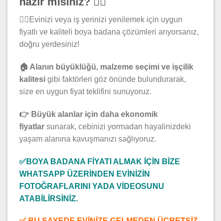
hazır mısınız? 👷‍♂️
👷‍♂️Evinizi veya iş yerinizi yenilemek için uygun
fiyatlı ve kaliteli boya badana çözümleri arıyorsanız,
doğru yerdesiniz!
🏠 Alanın büyüklüğü, malzeme seçimi ve işçilik
kalitesi
gibi faktörleri göz önünde bulundurarak,
size en uygun fiyat teklifini sunuyoruz.
👉 Büyük alanlar için daha ekonomik
fiyatlar
sunarak, cebinizi yormadan hayalinizdeki
yaşam alanına kavuşmanızı sağlıyoruz.
✅BOYA BADANA FİYATI ALMAK İÇİN BİZE
WHATSAPP ÜZERİNDEN EVİNİZİN
FOTOĞRAFLARINI YADA VİDEOSUNU
ATABİLİRSİNİZ.
✅ BU SAYEDE EVİNİZE GELMEDEN ÜCRETSİZ