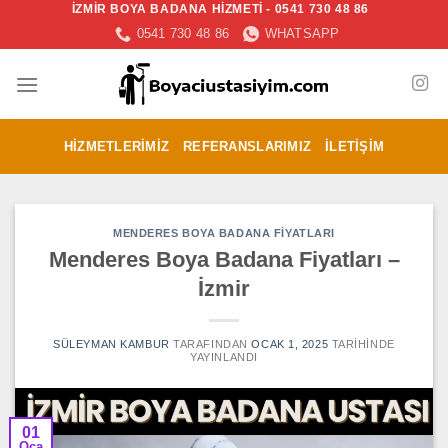
İZMİR BOYA BADANA HİZMETİ - 0541 730 48 86
İçeriğe
0541 730 48 86
WHATSAPP
atla
HIZMETLERIMIZ
REFERANSLARIMIZ
İLETIŞIM
MENDERES BOYA BADANA FIYATLARI
Menderes Boya Badana Fiyatları –
İzmir
SÜLEYMAN KAMBUR
TARAFINDAN
OCAK 1, 2025
TARIHINDE
YAYINLANDI
01
Oca