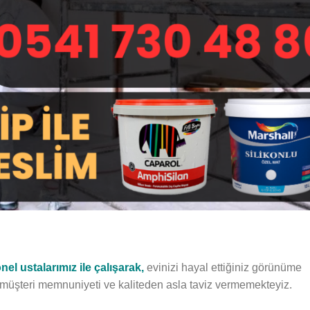
el ustalarımız ile çalışarak,
evinizi hayal ettiğiniz görünüme
k, müşteri memnuniyeti ve kaliteden asla taviz vermemekteyiz.