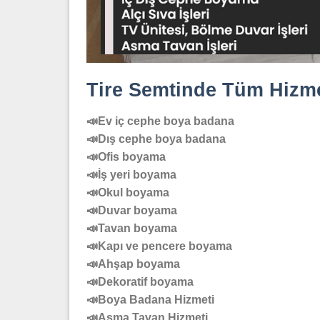
Tire Semtinde Tüm Hizme
📣Ev iç cephe boya badana
📣Dış cephe boya badana
📣Ofis boyama
📣İş yeri boyama
📣Okul boyama
📣Duvar boyama
📣Tavan boyama
📣Kapı ve pencere boyama
📣Ahşap boyama
📣Dekoratif boyama
📣Boya Badana Hizmeti
📣Asma Tavan Hizmeti