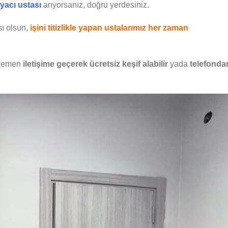
oyacı ustası
arıyorsanız, doğru yerdesiniz.
ı olsun,
işini titizlikle yapan ustalarımız her zaman
hemen
iletişime geçerek ücretsiz keşif alabilir
yada
telefonda