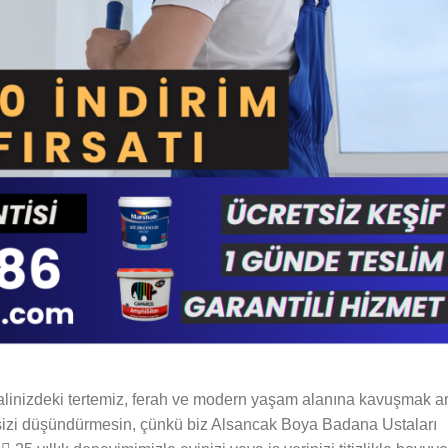
linizdeki tertemiz, ferah ve modern yaşam alanına kavuşmak ar
 sizi düşündürmesin, çünkü biz Alsancak Boya Badana Ustaları