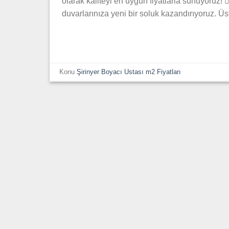
olarak kaliteyi en uygun fiyatlarla sunuyoruz! 🦸‍
duvarlarınıza yeni bir soluk kazandırıyoruz. Üs
Konu
Şirinyer Boyacı Ustası m2 Fiyatları