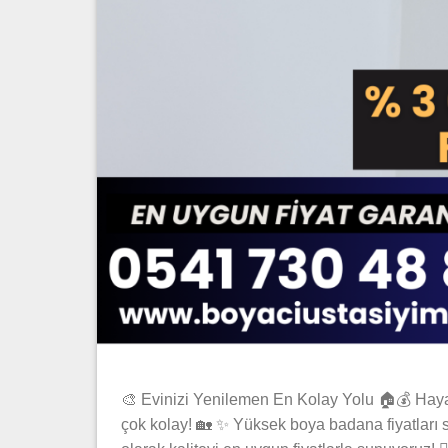
🎨 Evinizi Yenilemen En Kolay Yolu 🏠💰 Haya
çok kolay! 🏡 ✨ Yüksek boya badana fiyatları