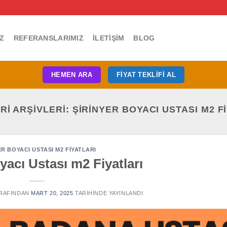
Z
REFERANSLARIMIZ
İLETIŞIM
BLOG
HEMEN ARA
FIYAT TEKLIFI AL
RI ARŞIVLERI:
ŞIRINYER BOYACI USTASI M2 F
ER BOYACI USTASI M2 FIYATLARI
yacı Ustası m2 Fiyatları
RAFINDAN
MART 20, 2025
TARIHINDE YAYINLANDI