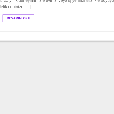
♂️ 25 yıllık deneyimimizle evinizi veya iş yerinizi titizlikle boyuyo
telik cebinize […]
DEVAMINI OKU