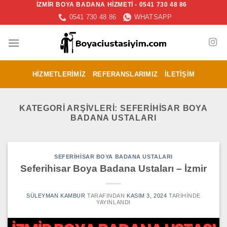
İZMİR BOYA BADANA HİZMETİ - 0541 730 48 86
İçeriğe
0541 730 48 86
WHATSAPP
atla
HIZMETLERIMIZ
REFERANSLARIMIZ
İLETIŞIM
KATEGORI ARŞIVLERI:
SEFERIHISAR BOYA
BADANA USTALARI
SEFERIHISAR BOYA BADANA USTALARI
Seferihisar Boya Badana Ustaları – İzmir
SÜLEYMAN KAMBUR
TARAFINDAN
KASIM 3, 2024
TARIHINDE
YAYINLANDI