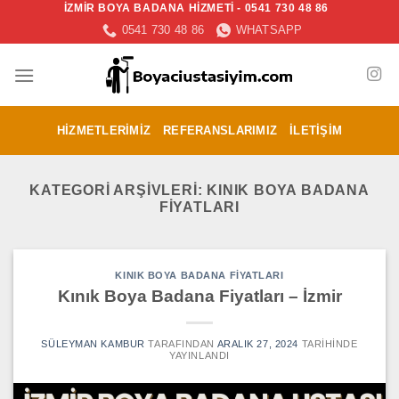
İZMİR BOYA BADANA HİZMETİ - 0541 730 48 86
İçeriğe
0541 730 48 86
WHATSAPP
atla
HIZMETLERIMIZ
REFERANSLARIMIZ
İLETIŞIM
KATEGORI ARŞIVLERI:
KINIK BOYA BADANA
FIYATLARI
KINIK BOYA BADANA FIYATLARI
Kınık Boya Badana Fiyatları – İzmir
SÜLEYMAN KAMBUR
TARAFINDAN
ARALIK 27, 2024
TARIHINDE
YAYINLANDI