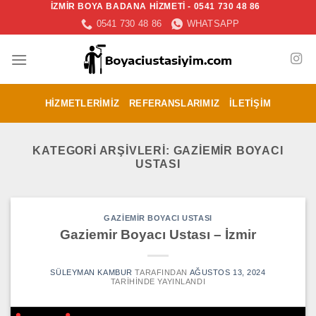
İZMİR BOYA BADANA HİZMETİ - 0541 730 48 86
İçeriğe
0541 730 48 86
WHATSAPP
atla
HIZMETLERIMIZ
REFERANSLARIMIZ
İLETIŞIM
KATEGORI ARŞIVLERI:
GAZIEMIR BOYACI
USTASI
GAZIEMIR BOYACI USTASI
Gaziemir Boyacı Ustası – İzmir
SÜLEYMAN KAMBUR
TARAFINDAN
AĞUSTOS 13, 2024
TARIHINDE YAYINLANDI