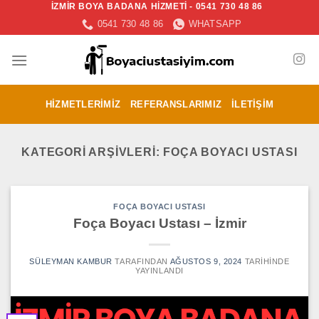
İZMİR BOYA BADANA HİZMETİ - 0541 730 48 86
İçeriğe
0541 730 48 86
WHATSAPP
atla
HIZMETLERIMIZ
REFERANSLARIMIZ
İLETIŞIM
KATEGORI ARŞIVLERI:
FOÇA BOYACI USTASI
FOÇA BOYACI USTASI
Foça Boyacı Ustası – İzmir
SÜLEYMAN KAMBUR
TARAFINDAN
AĞUSTOS 9, 2024
TARIHINDE
YAYINLANDI