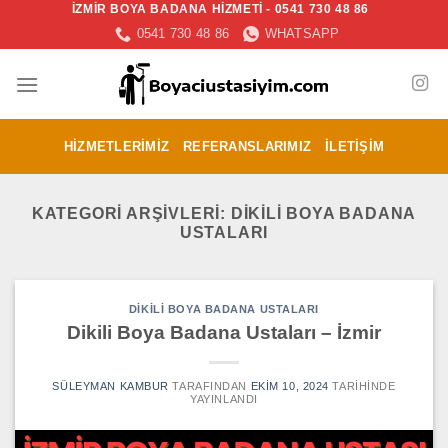
İZMİR BOYA BADANA HİZMETİ - 0541 730 48 86
İçeriğe
0541 730 48 86
WHATSAPP
atla
HIZMETLERIMIZ
REFERANSLARIMIZ
İLETIŞIM
KATEGORI ARŞIVLERI:
DIKILI BOYA BADANA
USTALARI
DIKILI BOYA BADANA USTALARI
Dikili Boya Badana Ustaları – İzmir
SÜLEYMAN KAMBUR
TARAFINDAN
EKIM 10, 2024
TARIHINDE
YAYINLANDI