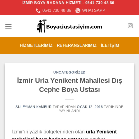
İZMİR BOYA BADANA HİZMETİ - 0541 730 48 86
İçeriğe
0541 730 48 86
WHATSAPP
atla
HIZMETLERIMIZ
REFERANSLARIMIZ
İLETIŞIM
UNCATEGORIZED
İzmir Urla Yenikent Mahallesi Dış
Cephe Boya Ustası
SÜLEYMAN KAMBUR
TARAFINDAN
OCAK 12, 2018
TARIHINDE
YAYINLANDI
İzmir’in yazlık bölgelerinden olan
urla Yenikent