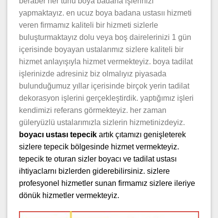
beraber her turlu boya badana işlerinizi
yapmaktayız. en ucuz boya badana ustasıı hizmeti
veren firmamız kaliteli bir hizmeti sizlerle
buluşturmaktayız dolu veya boş dairelerinizi 1 gün
içerisinde boyayan ustalarımız sizlere kaliteli bir
hizmet anlayışıyla hizmet vermekteyiz. boya tadilat
işlerinizde adresiniz biz olmalıyız piyasada
bulunduğumuz yıllar içerisinde birçok yerin tadilat
dekorasyon işlerini gerçekleştirdik. yaptığımız işleri
kendimizi referans görmekteyiz. her zaman
güleryüzlü ustalarımızla sizlerin hizmetinizdeyiz.
boyacı ustası tepecik
artık çıtamızı genişleterek
sizlere tepecik bölgesinde hizmet vermekteyiz.
tepecik te oturan sizler boyacı ve tadilat ustası
ihtiyaclarnı bizlerden giderebilirsiniz. sizlere
profesyonel hizmetler sunan firmamız sizlere ileriye
dönük hizmetler vermekteyiz.