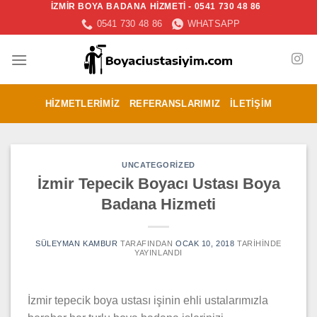
İZMİR BOYA BADANA HİZMETİ - 0541 730 48 86
İçeriğe
0541 730 48 86
WHATSAPP
atla
HIZMETLERIMIZ
REFERANSLARIMIZ
İLETIŞIM
UNCATEGORIZED
İzmir Tepecik Boyacı Ustası Boya
Badana Hizmeti
SÜLEYMAN KAMBUR
TARAFINDAN
OCAK 10, 2018
TARIHINDE
YAYINLANDI
İzmir tepecik boya ustası işinin ehli ustalarımızla