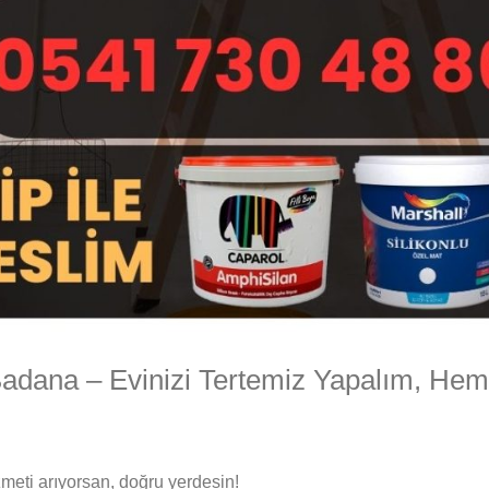
adana – Evinizi Tertemiz Yapalım, Hem
meti arıyorsan, doğru yerdesin!