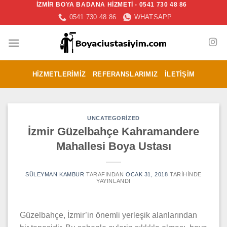
İZMİR BOYA BADANA HİZMETİ - 0541 730 48 86
İçeriğe
0541 730 48 86
WHATSAPP
atla
HIZMETLERIMIZ
REFERANSLARIMIZ
İLETIŞIM
UNCATEGORIZED
İzmir Güzelbahçe Kahramandere
Mahallesi Boya Ustası
SÜLEYMAN KAMBUR
TARAFINDAN
OCAK 31, 2018
TARIHINDE
YAYINLANDI
Güzelbahçe, İzmir’in önemli yerleşik alanlarından