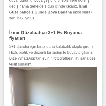
duvar durumu, boya çeşidi gibi etkenlere göre iş
değişir ama genelde 1 gün içinde çıkarız.
İzmir
Güzelbahçe 1 Günde Boya Badana
ekibi olarak
seni bekliyoruz.
İzmir Güzelbahçe 3+1 Ev Boyama
fiyatları
3+1 daireler için biraz daha kalabalık ekiple gireriz.
Hızlı, pratik ve düzenli bir sistemle boyayıp çıkarız.
Bize WhatsApp’tan evinin fotoğraflarını at, sana özel
teklif sunalım.