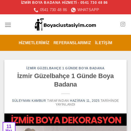
İZMİR BOYA BADANA HİZMETİ - 0541 730 48 86
İçeriğe
0541 730 48 86
WHATSAPP
atla
HIZMETLERIMIZ
REFERANSLARIMIZ
İLETIŞIM
İZMIR GÜZELBAHÇE 1 GÜNDE BOYA BADANA
İzmir Güzelbahçe 1 Günde Boya
Badana
SÜLEYMAN KAMBUR
TARAFINDAN
HAZIRAN 11, 2025
TARIHINDE
YAYINLANDI
11
Haz