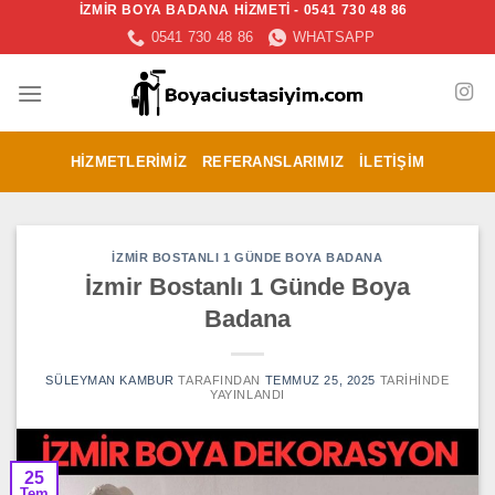
İZMİR BOYA BADANA HİZMETİ - 0541 730 48 86
İçeriğe
0541 730 48 86
WHATSAPP
atla
HIZMETLERIMIZ
REFERANSLARIMIZ
İLETIŞIM
İZMIR BOSTANLI 1 GÜNDE BOYA BADANA
İzmir Bostanlı 1 Günde Boya
Badana
SÜLEYMAN KAMBUR
TARAFINDAN
TEMMUZ 25, 2025
TARIHINDE
YAYINLANDI
25
Tem