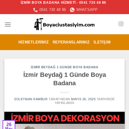
İZMİR BOYA BADANA HİZMETİ - 0541 730 48 86
İçeriğe
0541 730 48 86
WHATSAPP
atla
HIZMETLERIMIZ
REFERANSLARIMIZ
İLETIŞIM
İZMIR BEYDAĞ 1 GÜNDE BOYA BADANA
İzmir Beydağ 1 Günde Boya
Badana
SÜLEYMAN KAMBUR
TARAFINDAN
MAYIS 26, 2025
TARIHINDE
YAYINLANDI
26
May