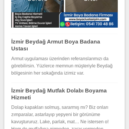
İzmir Beydağ Armut Boya Badana
Ustası
Armut uygulaması üzerinden referanslarımızı da
görebilirsin. Yüzlerce memnun müşteriyle Beydağ
bölgesinin her sokağında izimiz var.
İzmir Beydağ Mutfak Dolabı Boyama
Hizmeti
Dolap kapakları solmuş, sararmış mı? Biz onları
zımparalar, astarlayıp yepyeni bir görünüme
kavuştururuz. Lake, parlak, mat… Ne istersen o!
Hem de mutfağına girmeden, zarar vermeden.