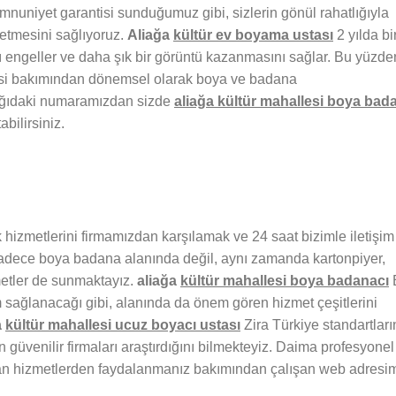
nuniyet garantisi sunduğumuz gibi, sizlerin gönül rahatlığıyla
 etmesini sağlıyoruz.
Aliağa
kültür
ev boyama ustası
2 yılda bi
 engeller ve daha şık bir görüntü kazanmasını sağlar. Bu yüzde
esi bakımından dönemsel olarak boya ve badana
şağıdaki numaramızdan sizde
aliağa
kültür
mahallesi boya bad
abilirsiniz.
 hizmetlerini firmamızdan karşılamak ve 24 saat bizimle iletişim
 Sadece boya badana alanında değil, aynı zamanda kartonpiyer,
metler de sunmaktayız.
aliağa
kültür
mahallesi boya badanacı
m sağlanacağı gibi, alanında da önem gören hizmet çeşitlerini
a
kültür
mahallesi ucuz boyacı ustası
Zira Türkiye standartlar
 güvenilir firmaları araştırdığını bilmekteyiz. Daima profesyonel
an hizmetlerden faydalanmanız bakımından çalışan web adresim