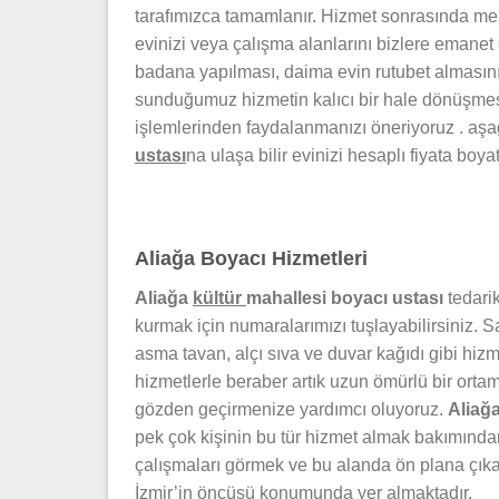
tarafımızca tamamlanır. Hizmet sonrasında mem
evinizi veya çalışma alanlarını bizlere emanet
badana yapılması, daima evin rutubet almasını
sunduğumuz hizmetin kalıcı bir hale dönüşm
işlemlerinden faydalanmanızı öneriyoruz . a
ustası
na ulaşa bilir evinizi hesaplı fiyata boyat
Aliağa Boyacı Hizmetleri
Aliağa
kültür
mahallesi boyacı ustası
tedarik
kurmak için numaralarımızı tuşlayabilirsiniz.
asma tavan, alçı sıva ve duvar kağıdı gibi hiz
hizmetlerle beraber artık uzun ömürlü bir orta
gözden geçirmenize yardımcı oluyoruz.
Aliağ
pek çok kişinin bu tür hizmet almak bakımından
çalışmaları görmek ve bu alanda ön plana çık
İzmir’in öncüsü konumunda yer almaktadır.