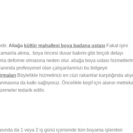
edir.
Aliağa
kültür
mahallesi boya badana ustası
Fakat işini
 zamanla akma, boya öncesi duvar bakımı gibi birçok detayı
la deforme olmasına neden olur. aliağa boya ustası hizmetleri
alanında profesyonel olan çalışanlarımızı bu bölgeye
irmaları
Böylelikle hizmetinizi en cüzi rakamlar karşılığında alıyo
masına da katkı sağlıyoruz. Öncelikle keşif için alanın metrek
zemeler tedarik edilir.
ında da 1 veya 2 iş günü içerisinde tüm boyama işlemleri