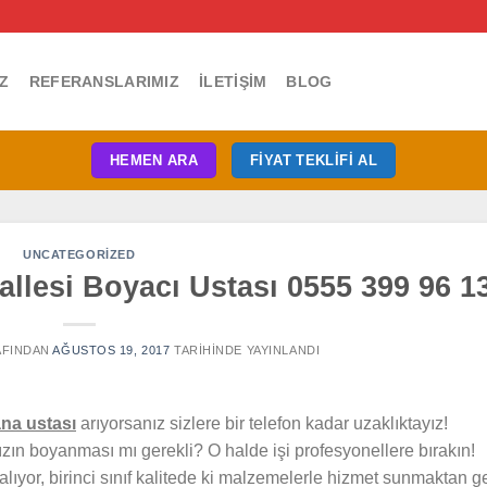
Z
REFERANSLARIMIZ
İLETIŞIM
BLOG
HEMEN ARA
FIYAT TEKLIFI AL
UNCATEGORIZED
allesi Boyacı Ustası 0555 399 96 1
FINDAN
AĞUSTOS 19, 2017
TARIHINDE YAYINLANDI
ana ustası
arıyorsanız sizlere bir telefon kadar uzaklıktayız!
zın boyanması mı gerekli? O halde işi profesyonellere bırakın!
lıyor, birinci sınıf kalitede ki malzemelerle hizmet sunmaktan ge