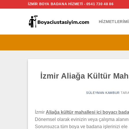
İçeriğe
İZMİR BOYA BADANA HİZMETİ - 0541 730 48 86
atla
HIZMETLERIMI
İzmir Aliağa Kültür Mah
SÜLEYMAN KAMBUR
TARA
İzmir
Aliağa
kültür
mahallesi içi boyacı bad
Dönemsel olarak evinizin veya çalışma alanını
Sorunsuzca tüm boya ve badana işlerinizi ele a