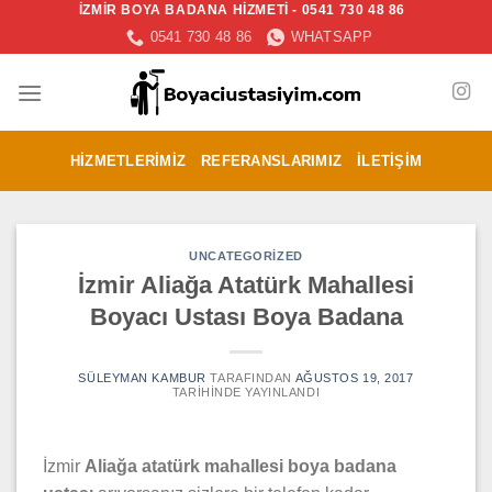
İZMİR BOYA BADANA HİZMETİ - 0541 730 48 86
İçeriğe
0541 730 48 86
WHATSAPP
atla
HIZMETLERIMIZ
REFERANSLARIMIZ
İLETIŞIM
UNCATEGORIZED
İzmir Aliağa Atatürk Mahallesi
Boyacı Ustası Boya Badana
SÜLEYMAN KAMBUR
TARAFINDAN
AĞUSTOS 19, 2017
TARIHINDE YAYINLANDI
İzmir
Aliağa atatürk mahallesi boya badana