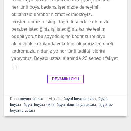
her türlü boya badana işerinizde deneyimli
ekibimizle beraber hizmet vermekteyiz.
müşterilerimizin isteği doğrultusunda ekibimizle
beraber istediğiniz işi istediğiniz tarihte teslim
edebiliyoruz bu sayede iş ne kadar sürer diye
aklınızdaki sorularıda yoketmiş oluyoruz tecrübeli
kadromuzla a dan z ye her türlü tadilat işlerini
yapıyoruz. Boyacı ustası alanında 20 senedir faliyet
[…]
DEVAMINI OKU
Konu
boyacı ustası
|
Etiketler
üçyol boya ustaları
,
üçyol
boyacı
,
üçyol boyacı ekibi
,
üçyol daire boya ustası
,
üçyol ev
boyama ustası