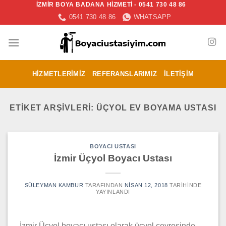
İZMİR BOYA BADANA HİZMETİ - 0541 730 48 86
İçeriğe
0541 730 48 86
WHATSAPP
atla
HIZMETLERIMIZ
REFERANSLARIMIZ
İLETIŞIM
ETIKET ARŞIVLERI:
ÜÇYOL EV BOYAMA USTASI
BOYACI USTASI
İzmir Üçyol Boyacı Ustası
SÜLEYMAN KAMBUR
TARAFINDAN
NISAN 12, 2018
TARIHINDE
YAYINLANDI
İzmir Üçyol boyacı ustası olarak üçyol çevresinde