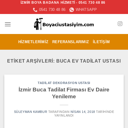
İZMİR BOYA BADANA HİZMETİ - 0541 730 48 86
İçeriğe
0541 730 48 86
WHATSAPP
atla
HIZMETLERIMIZ
REFERANSLARIMIZ
İLETIŞIM
ETIKET ARŞIVLERI:
BUCA EV TADILAT USTASI
TADILAT DEKORASYON USTASI
İzmir Buca Tadilat Firması Ev Daire
Yenileme
SÜLEYMAN KAMBUR
TARAFINDAN
NISAN 14, 2018
TARIHINDE
YAYINLANDI