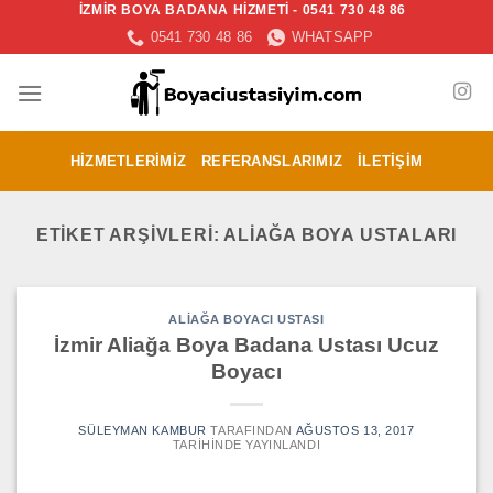
İZMİR BOYA BADANA HİZMETİ - 0541 730 48 86
İçeriğe
0541 730 48 86
WHATSAPP
atla
HIZMETLERIMIZ
REFERANSLARIMIZ
İLETIŞIM
ETIKET ARŞIVLERI:
ALIAĞA BOYA USTALARI
ALIAĞA BOYACI USTASI
İzmir Aliağa Boya Badana Ustası Ucuz
Boyacı
SÜLEYMAN KAMBUR
TARAFINDAN
AĞUSTOS 13, 2017
TARIHINDE YAYINLANDI