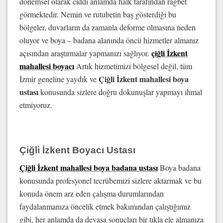
dönemsel olarak ciddi anlamda halk tarafından rağbet
görmektedir. Nemin ve rutubetin baş gösterdiği bu
bölgeler, duvarların da zamanla deforme olmasına neden
oluyor ve boya – badana alanında öncü hizmetler almanız
çiğli İzkent
açısından araştırmalar yapmanızı sağlıyor.
mahallesi boyacı
Artık hizmetimizi bölgesel değil, tüm
Çiğli İzkent mahallesi boya
İzmir geneline yaydık ve
ustası
konusunda sizlere doğru dokunuşlar yapmayı ihmal
etmiyoruz.
Çiğli İzkent Boyacı Ustası
Çiğli İzkent mahallesi boya badana ustası
Boya badana
konusunda profesyonel tecrübemizi sizlere aktarmak ve bu
konuda önem arz eden çalışma durumlarından
faydalanmanıza öncelik etmek bakımından çalıştığımız
gibi, her anlamda da devasa sonuçları bir tıkla ele almanıza