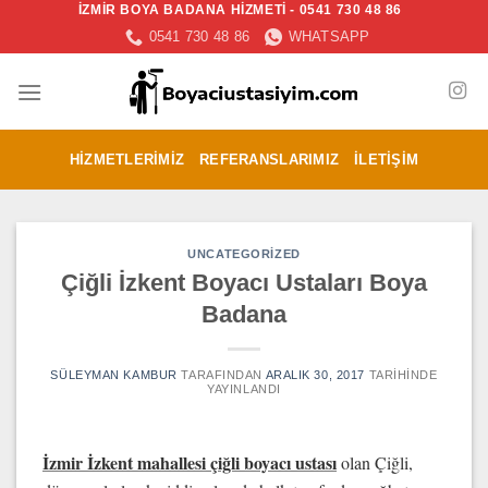
İZMİR BOYA BADANA HİZMETİ - 0541 730 48 86
İçeriğe
0541 730 48 86
WHATSAPP
atla
HIZMETLERIMIZ
REFERANSLARIMIZ
İLETIŞIM
UNCATEGORIZED
Çiğli İzkent Boyacı Ustaları Boya
Badana
SÜLEYMAN KAMBUR
TARAFINDAN
ARALIK 30, 2017
TARIHINDE
YAYINLANDI
İzmir İzkent mahallesi
çiğli boyacı ustası
olan Çiğli,