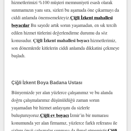
hizmetlerimizi %100 müşteri memnuniyeti esaslı olarak
sunmamızın yanı sıra, sizleri bu aşamada öne çıkarmayı da
Çiğli İzkent mahallesi
ciddi anlamda önemsemekteyiz.
boyacılar
Bu sayede artık sorun yaşamadan, en sık tercih
edilen hizmet türlerini değerlendirme durumu da söz
Çiğli İzkent mahallesi boyacı
konusudur.
hizmetlerimiz,
son dönemlerde kitlelerin ciddi anlamda dikkatini çekmeye
başladı.
Çiğli İzkent Boya Badana Ustası
Bünyemizde yer alan yüzlerce çalışanımız ve bu alanda
doğru çalışmalarımız düşünüldüğü zaman sorun
yaşamadan bir hizmet anlayışını da sizlerle
Çiğli ev boyacı
buluşturuyoruz.
İzmir’in bir numarası
konumunda yer alan firmamız, yüzlerce farklı referansı ile
Çiğli
sizlere öncü çalışmalar sunmayı da ihmal etmemiştir.