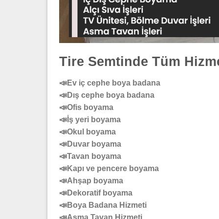
Tire Semtinde Tüm Hizme
📣Ev iç cephe boya badana
📣Dış cephe boya badana
📣Ofis boyama
📣İş yeri boyama
📣Okul boyama
📣Duvar boyama
📣Tavan boyama
📣Kapı ve pencere boyama
📣Ahşap boyama
📣Dekoratif boyama
📣Boya Badana Hizmeti
📣Asma Tavan Hizmeti