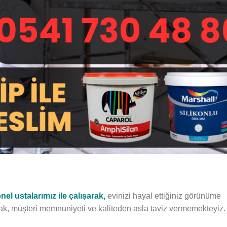
el ustalarımız ile çalışarak,
evinizi hayal ettiğiniz görünüme
rak, müşteri memnuniyeti ve kaliteden asla taviz vermemekteyiz.