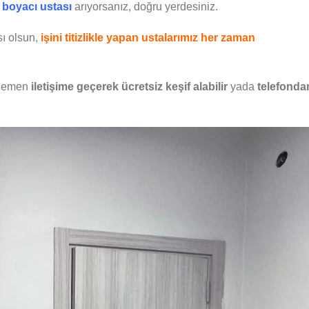
r boyacı ustası
arıyorsanız, doğru yerdesiniz.
ı olsun,
işini titizlikle yapan ustalarımız her zaman
hemen
iletişime geçerek ücretsiz keşif alabilir
yada
telefonda