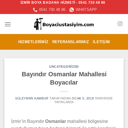
İZMİR BOYA BADANA HİZMETİ - 0541 730 48 86
İçeriğe
0541 730 48 86
WHATSAPP
atla
HIZMETLERIMIZ
REFERANSLARIMIZ
İLETIŞIM
UNCATEGORIZED
Bayındır Osmanlar Mahallesi
Boyacılar
SÜLEYMAN KAMBUR
TARAFINDAN
OCAK 5, 2018
TARIHINDE
YAYINLANDI
İzmir’in Bayındır
Osmanlar
mahallesi bölgesine