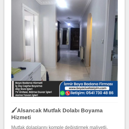
🖌️Alsancak Mutfak Dolabı Boyama
Hizmeti
Mutfak dolaplarını komple değiştirmek maliyetli.