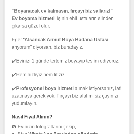
“Boyanacak ev kalmasın, fırçayı biz sallarız!”
Ev boyama hizmeti
, işinin ehli ustaların elinden
çıkarsa güzel olur.
Eğer “
Alsancak Armut Boya Badana Ustası
arıyorum” diyorsan, biz buradayız.
✔️Evinizi 1 günde tertemiz boyayıp teslim ediyoruz.
✔️Hem hızlıyız hem titiziz.
✔️Profesyonel boya hizmeti
almak istiyorsanız, lafı
uzatmaya gerek yok. Fırçayı biz alalım, siz çayınızı
yudumlayın.
Nasıl Fiyat Alırım?
📸 Evinizin fotoğraflarını çekip,