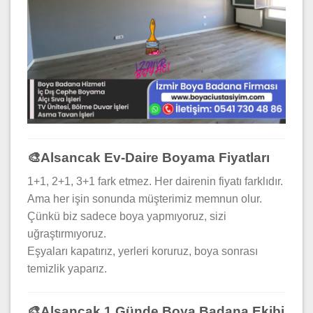
🎨Alsancak Ev-Daire Boyama Fiyatları
1+1, 2+1, 3+1 fark etmez. Her dairenin fiyatı farklıdır.
Ama her işin sonunda müşterimiz memnun olur.
Çünkü biz sadece boya yapmıyoruz, sizi
uğraştırmıyoruz.
Eşyaları kapatırız, yerleri koruruz, boya sonrası
temizlik yaparız.
🎨Alsancak 1 Günde Boya Badana Ekibi