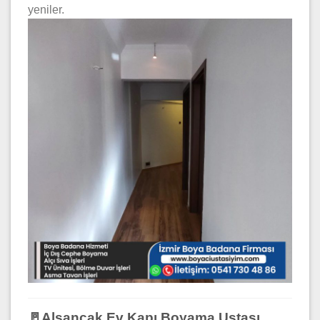
yeniler.
🚪Alsancak Ev Kapı Boyama Ustası