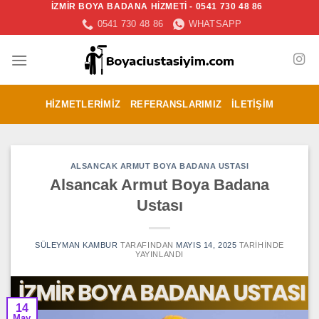
İZMİR BOYA BADANA HİZMETİ - 0541 730 48 86
İçeriğe
0541 730 48 86
WHATSAPP
atla
HIZMETLERIMIZ
REFERANSLARIMIZ
İLETIŞIM
ALSANCAK ARMUT BOYA BADANA USTASI
Alsancak Armut Boya Badana
Ustası
SÜLEYMAN KAMBUR
TARAFINDAN
MAYIS 14, 2025
TARIHINDE
YAYINLANDI
14
May